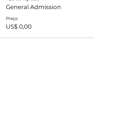
General Admission
Preço
US$ 0,00
Compartilhe esse evento
Receba notificações do The Way em sua
caixa de entrada.
Subscribe