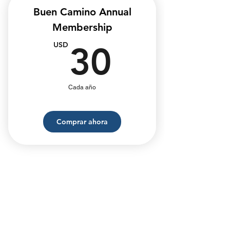
Buen Camino Annual
Membership
30USD
USD
30
Cada año
Comprar ahora
¿Por qué unirse a la
comunidad TheWay?