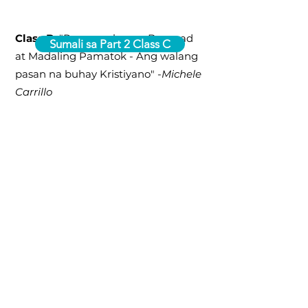
Class B:
"Pamumuhay sa Banayad
Sumali sa Part 2 Class C
at Madaling Pamatok - Ang walang
pasan na buhay Kristiyano" -
Michele
Carrillo
Class C:
"Buhay kasama ang Diyos -
Pagsasanay sa presensya ng Diyos" -
Dr.Jennifer Konzen