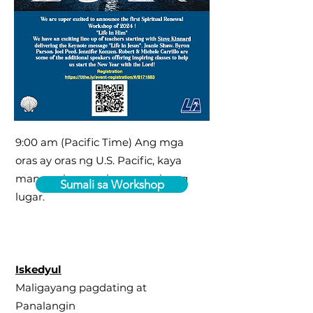
9:00 am (Pacific Time)
Ang mga
oras ay oras ng U.S. Pacific, kaya
mangyaring ayusin para sa iyong
Sumali sa Workshop
lugar.
Iskedyul
Maligayang pagdating at
Panalangin